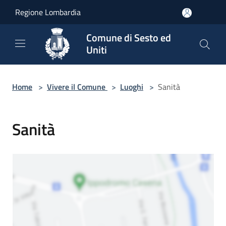
Salta al contenuto principale
Regione Lombardia
Comune di Sesto ed
Uniti
Home
>
Vivere il Comune
>
Luoghi
>
Sanità
Sanità