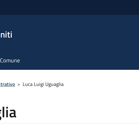
niti
il Comune
trativo
>
Luca Luigi Uguaglia
lia