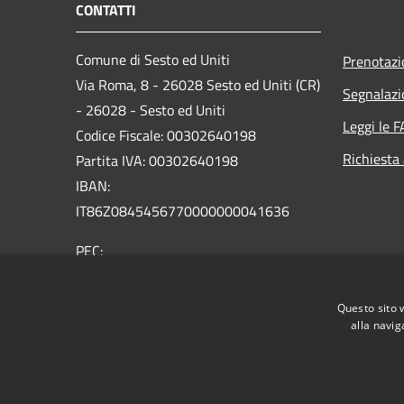
CONTATTI
Comune di Sesto ed Uniti
Prenotaz
Via Roma, 8 - 26028 Sesto ed Uniti (CR)
Segnalazi
- 26028 - Sesto ed Uniti
Leggi le 
Codice Fiscale: 00302640198
Richiesta
Partita IVA: 00302640198
IBAN:
IT86Z0845456770000000041636
PEC:
comune.sestoeduniti@pec.regione.lombardia.it
Centralino Unico: 0372 76043 / 76076
Questo sito 
alla navig