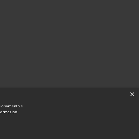
×
nzionamento e
nformazioni