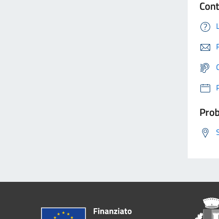
Cont
Prob