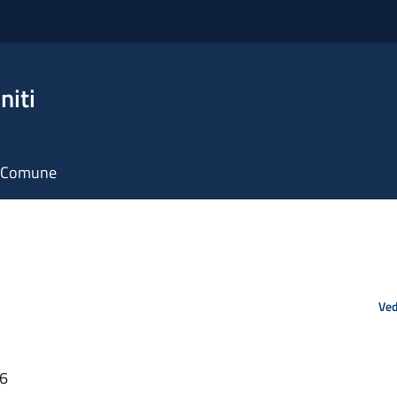
niti
il Comune
Ved
46