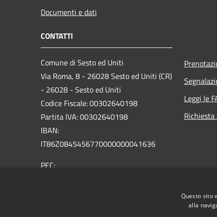
Documenti e dati
CONTATTI
Comune di Sesto ed Uniti
Prenotaz
Via Roma, 8 - 26028 Sesto ed Uniti (CR)
Segnalazi
- 26028 - Sesto ed Uniti
Leggi le 
Codice Fiscale: 00302640198
Richiesta
Partita IVA: 00302640198
IBAN:
IT86Z0845456770000000041636
PEC:
comune.sestoeduniti@pec.regione.lombardia.it
Centralino Unico: 0372 76043 / 76076
Questo sito 
alla navig