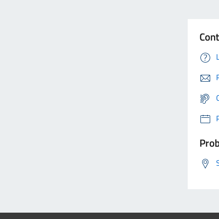
Cont
Prob