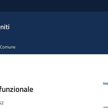
niti
il Comune
Ved
ifunzionale
52