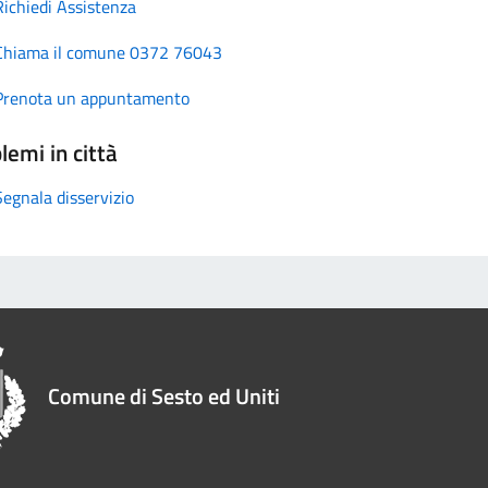
Richiedi Assistenza
Chiama il comune 0372 76043
Prenota un appuntamento
lemi in città
Segnala disservizio
Comune di Sesto ed Uniti