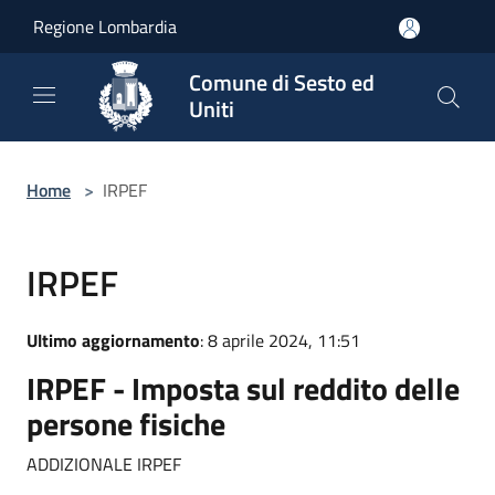
Salta al contenuto principale
Regione Lombardia
Comune di Sesto ed
Uniti
Home
>
IRPEF
IRPEF
Ultimo aggiornamento
: 8 aprile 2024, 11:51
IRPEF - Imposta sul reddito delle
persone fisiche
ADDIZIONALE IRPEF