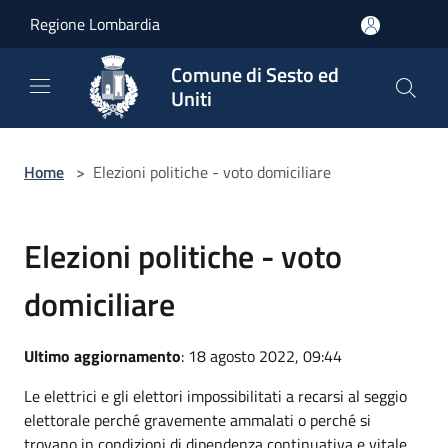
Salta al contenuto principale
Regione Lombardia
Comune di Sesto ed
Uniti
Home
>
Elezioni politiche - voto domiciliare
Elezioni politiche - voto
domiciliare
Ultimo aggiornamento
: 18 agosto 2022, 09:44
Le elettrici e gli elettori impossibilitati a recarsi al seggio
elettorale perché gravemente ammalati o perché si
trovano in condizioni di dipendenza continuativa e vitale