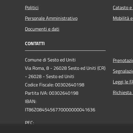
Politici
Catasto e
Personale Amministrativo
Mobilità e
Documenti e dati
CONTATTI
Comune di Sesto ed Uniti
Prenotaz
Via Roma, 8 - 26028 Sesto ed Uniti (CR)
Segnalazi
- 26028 - Sesto ed Uniti
Leggi le 
Codice Fiscale: 00302640198
Richiesta
Partita IVA: 00302640198
IBAN:
IT86Z0845456770000000041636
PEC:
comune.sestoeduniti@pec.regione.lombardia.it