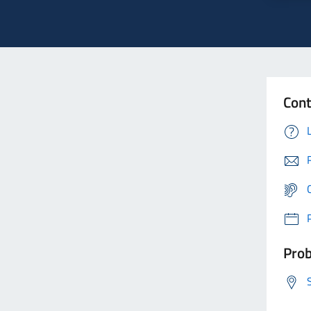
Cont
Prob