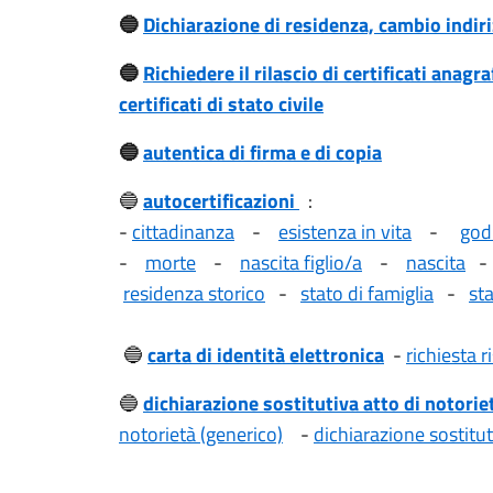
🔵
Dichiarazione di residenza, cambio indir
🔵
Richiedere il rilascio di certificati anagra
certificati di stato civile
🔵
autentica di firma e di copia
🔵
autocertificazioni
:
-
cittadinanza
-
esistenza in vita
-
godi
-
morte
-
nascita figlio/a
-
nascita
residenza storico
-
stato di famiglia
-
sta
🔵
carta di identità elettronica
-
richiesta 
🔵
dichiarazione sostitutiva atto di notorie
notorietà (generico)
-
dichiarazione sostitut