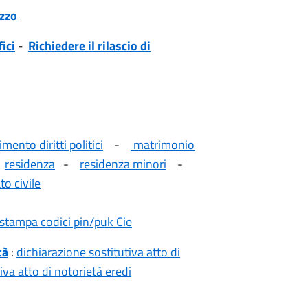
izzo
fici
-
Richiedere il rilascio di
mento diritti politici
-
matrimonio
-
residenza
-
residenza minori
-
to civile
ristampa codici pin/puk Cie
tà
:
dichiarazione sostitutiva atto di
iva atto di notorietà eredi