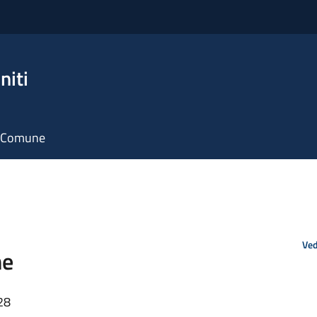
niti
il Comune
Ved
ne
28