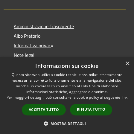
Amministrazione Trasparente
Albo Pretorio
Informativa privacy
Note legali
×
Dichiarazione di accessibilità
Informazioni sui cookie
Questo sito web utilizza cookie tecnici e assimilati strettamente
necessari al corretto funzionamento e alla navigazione del sito,
nonché un cookie tecnico analitico al solo fine di elaborare
informazioni statistiche, aggregate e anonime.
RSS
Copyright © 2026 • Comune di
Per maggiori dettagli, può consultare la cookie policy al seguente
link
Accessibilità
Sesto ed Uniti • Powered by
Privacy
Municipium
Accesso
•
RIFIUTA TUTTO
ACCETTA TUTTO
Cookie
redazione
Mappa del sito
MOSTRA DETTAGLI